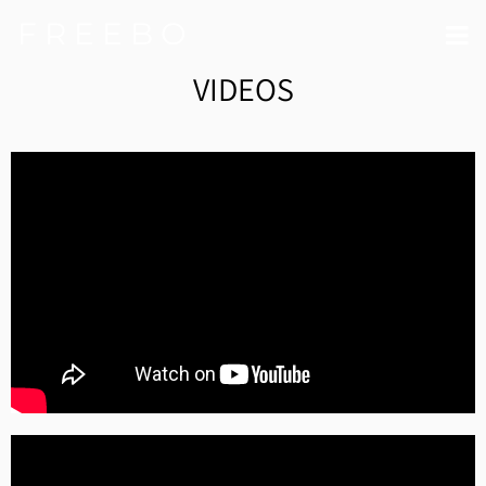
F R E E B O
VIDEOS